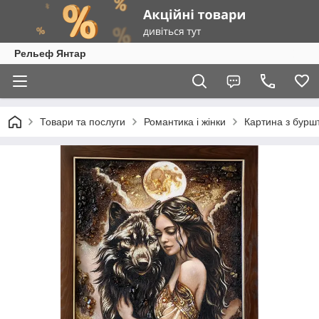
Рельеф Янтар
Товари та послуги
Романтика і жінки
Картина з буршт