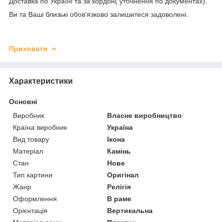
Доставка по Україні та за кордон( уточнення по документах).
Ви та Ваші близькі обов'язково залишитеся задоволені.
Приховати
Характеристики
Основні
Виробник
Власне виробництво
Країна виробник
Україна
Вид товару
Ікона
Матеріал
Камінь
Стан
Нове
Тип картини
Оригінал
Жанр
Релігія
Оформлення
В раме
Орієнтація
Вертикальна