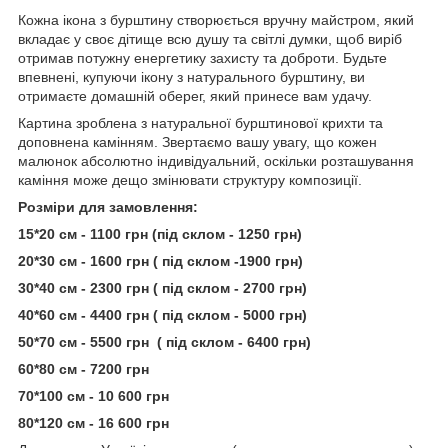
Кожна ікона з бурштину створюється вручну майстром, який
вкладає у своє дітище всю душу та світлі думки, щоб виріб
отримав потужну енергетику захисту та доброти. Будьте
впевнені, купуючи ікону з натурального бурштину, ви
отримаєте домашній оберег, який принесе вам удачу.
Картина зроблена з натуральної бурштинової крихти та
доповнена камінням. Звертаємо вашу увагу, що кожен
малюнок абсолютно індивідуальний, оскільки розташування
каміння може дещо змінювати структуру композиції.
Розміри для замовлення:
15*20 см - 1100 грн (під склом - 1250 грн)
20*30 см - 1600 грн ( під склом -1900 грн)
30*40 см - 2300 грн ( під склом - 2700 грн)
40*60 см - 4400 грн ( під склом - 5000 грн)
50*70 см - 5500 грн ( під склом - 6400 грн)
60*80 см - 7200 грн
70*100 см - 10 600 грн
80*120 см - 16 600 грн