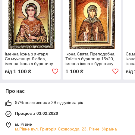
Іменна ікона з янтаря
Ікона Свята Преподобна
Св.м
Св.мучениця Любов,
Таїсія з бурштину 15x20, ,
ікон
іменна Ікона з бурштину
іменна ікона з бурштину
ікон
"Свята мучениця Любов "
Таісія 15x20 см см
Вале
1 100
1 100
від
₴
₴
від
Про нас
97% позитивних з 29 відгуків за рік
Працює з 03.02.2020
м. Рівне
м.Рівне вул. Григорія Сковороди, 23, Рівне, Україна