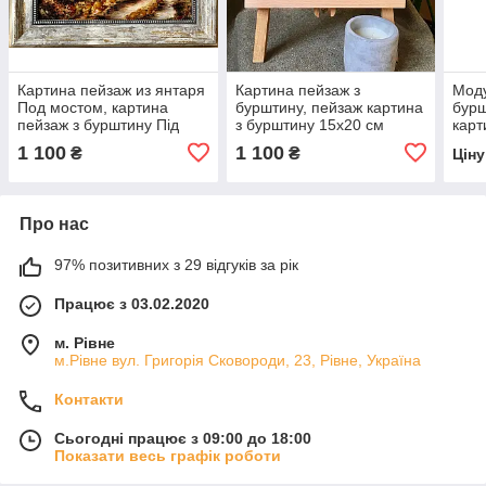
Картина пейзаж из янтаря
Картина пейзаж з
Моду
Под мостом, картина
бурштину, пейзаж картина
бурш
пейзаж з бурштину Під
з бурштину 15x20 см
карт
мостом
бур
1 100
1 100
₴
₴
Цін
Про нас
97% позитивних з 29 відгуків за рік
Працює з 03.02.2020
м. Рівне
м.Рівне вул. Григорія Сковороди, 23, Рівне, Україна
Контакти
Сьогодні працює з 09:00 до 18:00
Показати весь графік роботи