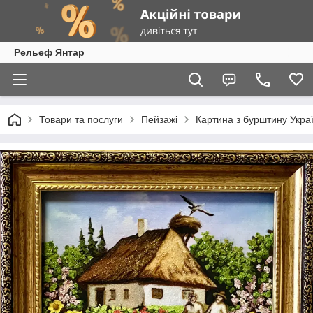
Рельеф Янтар
Товари та послуги
Пейзажі
Картина з бурштину Украї