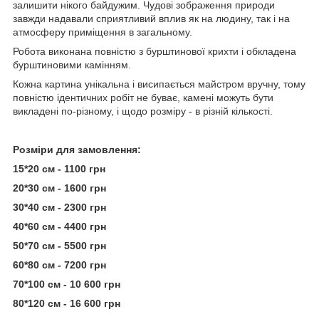
залишити нікого байдужим. Чудові зображення природи
завжди надавали сприятливий вплив як на людину, так і на
атмосферу приміщення в загальному.
Робота виконана повністю з бурштинової крихти і обкладена
бурштиновими камінням.
Кожна картина унікальна і висипається майстром вручну, тому
повністю ідентичних робіт не буває, камені можуть бути
викладені по-різному, і щодо розміру - в різній кількості.
Розміри для замовлення:
15*20 см - 1100 грн
20*30 см - 1600 грн
30*40 см - 2300 грн
40*60 см - 4400 грн
50*70 см - 5500 грн
60*80 см - 7200 грн
70*100 см - 10 600 грн
80*120 см - 16 600 грн