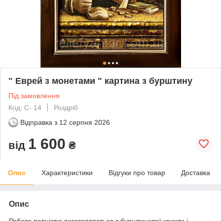
" Еврей з монетами " картина з бурштину
Під замовлення
Код: С- 14
Роздріб
Відправка з
12 серпня 2026
1 600
від
₴
Опис
Характеристики
Відгуки про товар
Доставка
Опис
Робота повністю виготовляється з бурштинової крихти і