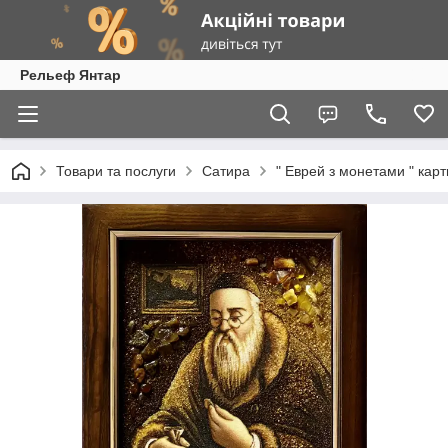
Рельеф Янтар
Товари та послуги
Сатира
" Еврей з монетами " кар