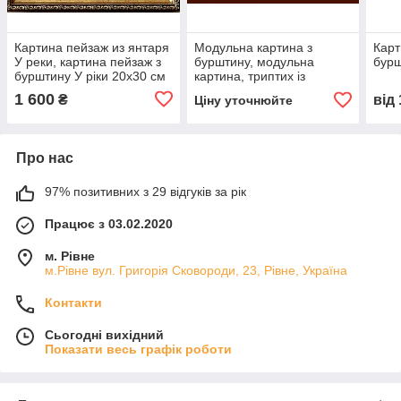
Картина пейзаж из янтаря
Модульна картина з
Карт
У реки, картина пейзаж з
бурштину, модульна
бурш
бурштину У ріки 20x30 см
картина, триптих із
бурштину
1 600
₴
від
Ціну уточнюйте
Про нас
97% позитивних з 29 відгуків за рік
Працює з 03.02.2020
м. Рівне
м.Рівне вул. Григорія Сковороди, 23, Рівне, Україна
Контакти
Сьогодні вихідний
Показати весь графік роботи