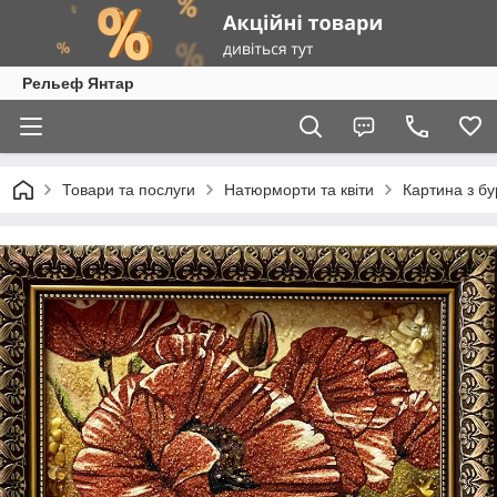
Рельеф Янтар
Товари та послуги
Натюрморти та квіти
Картина з б