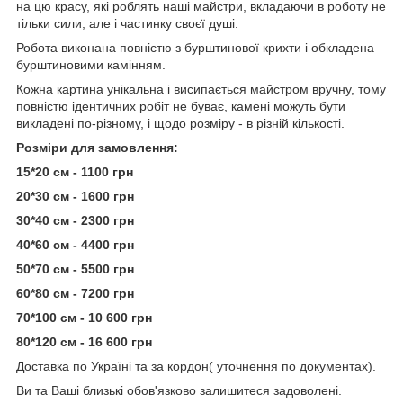
на цю красу, які роблять наші майстри, вкладаючи в роботу не
тільки сили, але і частинку своєї душі.
Робота виконана повністю з бурштинової крихти і обкладена
бурштиновими камінням.
Кожна картина унікальна і висипається майстром вручну, тому
повністю ідентичних робіт не буває, камені можуть бути
викладені по-різному, і щодо розміру - в різній кількості.
Розміри для замовлення:
15*20 см - 1100 грн
20*30 см - 1600 грн
30*40 см - 2300 грн
40*60 см - 4400 грн
50*70 см - 5500 грн
60*80 см - 7200 грн
70*100 см - 10 600 грн
80*120 см - 16 600 грн
Доставка по Україні та за кордон( уточнення по документах).
Ви та Ваші близькі обов'язково залишитеся задоволені.