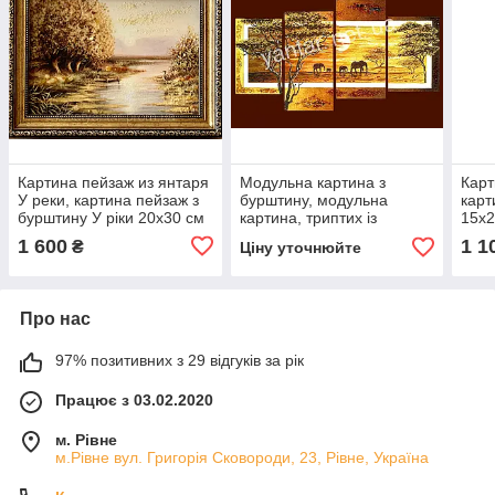
Картина пейзаж из янтаря
Модульна картина з
Карт
У реки, картина пейзаж з
бурштину, модульна
карт
бурштину У ріки 20x30 см
картина, триптих із
15x2
бурштину
1 600
1 1
₴
Ціну уточнюйте
Про нас
97% позитивних з 29 відгуків за рік
Працює з 03.02.2020
м. Рівне
м.Рівне вул. Григорія Сковороди, 23, Рівне, Україна