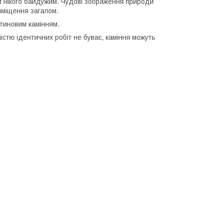
 нікого байдужим. Чудові зображення природи
иміщення загалом.
тиновим камінням.
істю ідентичних робіт не буває, каміння можуть