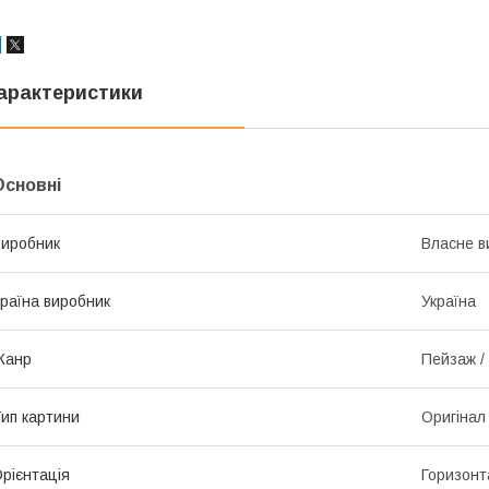
арактеристики
Основні
иробник
Власне в
раїна виробник
Україна
Жанр
Пейзаж /
ип картини
Оригінал
рієнтація
Горизонт