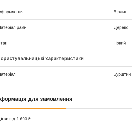
Оформлення
В рамі
атеріал рами
Дерево
Стан
Новий
Користувальницькі характеристики
атеріал
Бурштин
нформація для замовлення
іна:
від 1 600 ₴