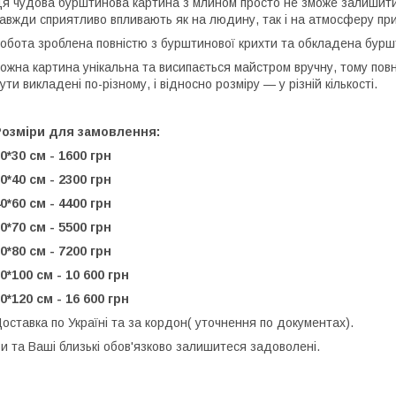
я чудова бурштинова картина з млином просто не зможе залишити
авжди сприятливо впливають як на людину, так і на атмосферу пр
обота зроблена повністю з бурштинової крихти та обкладена бурш
ожна картина унікальна та висипається майстром вручну, тому повн
ути викладені по-різному, і відносно розміру — у різній кількості.
Розміри для замовлення:
0*30 см - 1600 грн
0*40 см - 2300 грн
0*60 см - 4400 грн
0*70 см - 5500 грн
0*80 см - 7200 грн
0*100 см - 10 600 грн
0*120 см - 16 600 грн
оставка по Україні та за кордон( уточнення по документах).
и та Ваші близькі обов'язково залишитеся задоволені.