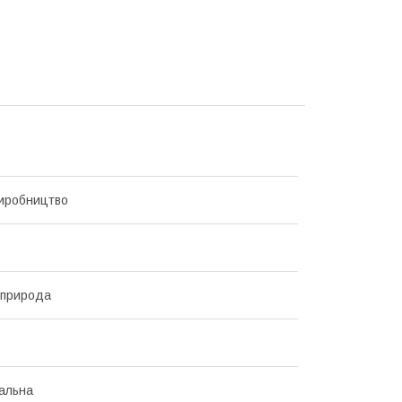
иробництво
 природа
альна