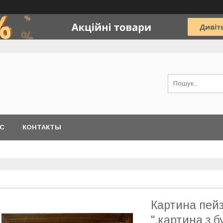
АС
КОНТАКТЫ
Картина пейз
",картина з