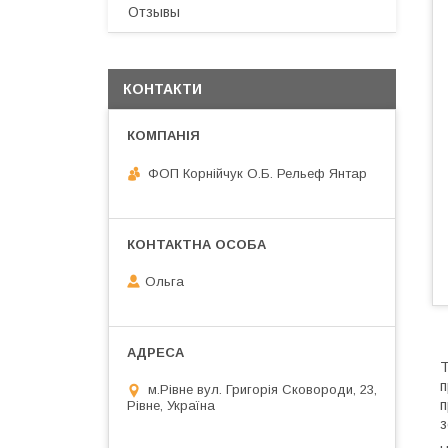
Отзывы
КОНТАКТИ
ФОП Корнійчук О.Б. Рельеф Янтар
Ольга
Т
п
м.Рівне вул. Григорія Сковороди, 23,
п
Рівне, Україна
з