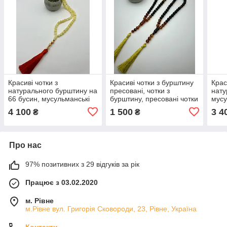
Красиві чотки з
Красиві чотки з бурштину
Крас
натурального бурштину на
пресовані, чотки з
нату
66 бусин, мусульманські
бурштину, пресовані чотки
мусу
чотки з бурштину , чотки з
з бурштину
бурш
4 100
1 500
3 4
₴
₴
бурштину
бур
Про нас
97% позитивних з 29 відгуків за рік
Працює з 03.02.2020
м. Рівне
м.Рівне вул. Григорія Сковороди, 23, Рівне, Україна
Контакти