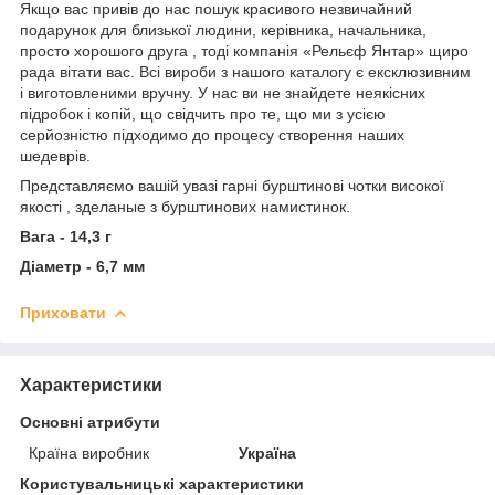
Якщо вас привів до нас пошук красивого незвичайний
подарунок для близької людини, керівника, начальника,
просто хорошого друга , тоді компанія «Рельєф Янтар» щиро
рада вітати вас. Всі вироби з нашого каталогу є ексклюзивним
і виготовленими вручну. У нас ви не знайдете неякісних
підробок і копій, що свідчить про те, що ми з усією
серйозністю підходимо до процесу створення наших
шедеврів.
Представляємо вашій увазі гарні бурштинові чотки високої
якості , зделаные з бурштинових намистинок.
Вага - 14,3 г
Діаметр - 6,7 мм
Приховати
Характеристики
Основні атрибути
Країна виробник
Україна
Користувальницькі характеристики