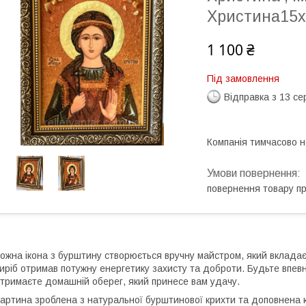
Христина15х
1 100 ₴
Під замовлення
Відправка з 13 се
Компанія тимчасово 
повернення товару п
ожна ікона з бурштину створюється вручну майстром, який вкладає
иріб отримав потужну енергетику захисту та доброти. Будьте впевн
тримаєте домашній оберег, який принесе вам удачу.
артина зроблена з натуральної бурштинової крихти та доповнена 