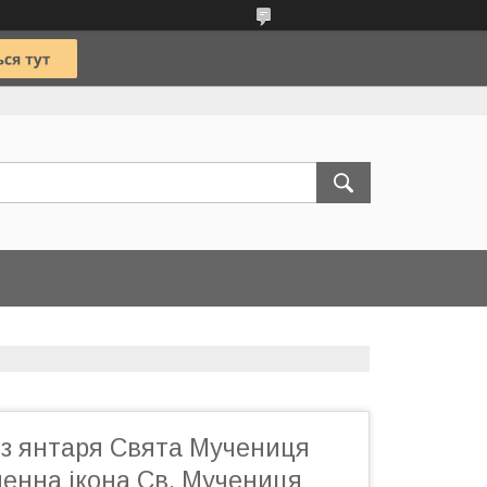
 з янтаря Свята Мучениця
менна ікона Св. Мучениця