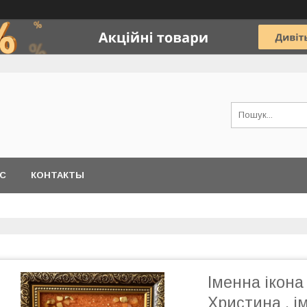
АС
КОНТАКТЫ
Іменна ікона
Христина , і