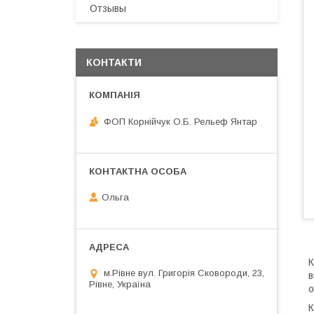
Отзывы
КОНТАКТИ
ФОП Корнійчук О.Б. Рельеф Янтар
Ольга
К
м.Рівне вул. Григорія Сковороди, 23,
в
Рівне, Україна
о
К