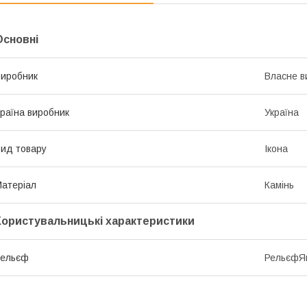
Основні
иробник
Власне в
раїна виробник
Україна
ид товару
Ікона
атеріал
Камінь
Користувальницькі характеристики
Рельєф
РельєфЯ