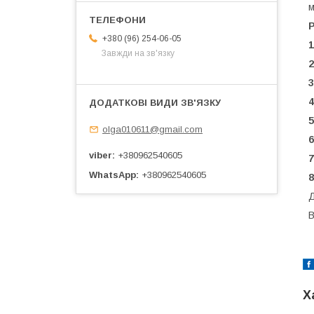
м
+380 (96) 254-06-05
1
Завжди на зв'язку
2
3
4
5
olga010611@gmail.com
6
viber
+380962540605
7
WhatsApp
+380962540605
8
Д
В
Х