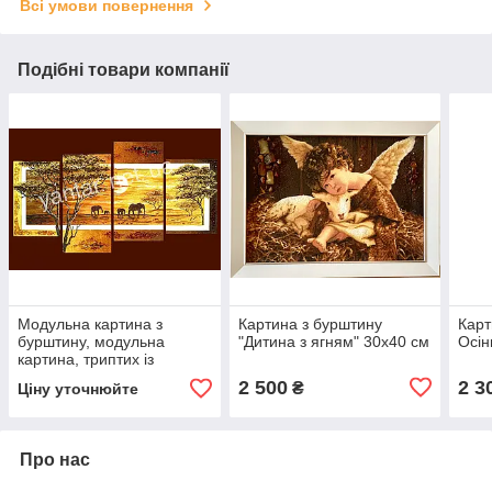
Всі умови повернення
Подібні товари компанії
Модульна картина з
Картина з бурштину
Карт
бурштину, модульна
"Дитина з ягням" 30x40 см
Осін
картина, триптих із
бурштину
2 500
2 3
₴
Ціну уточнюйте
Про нас