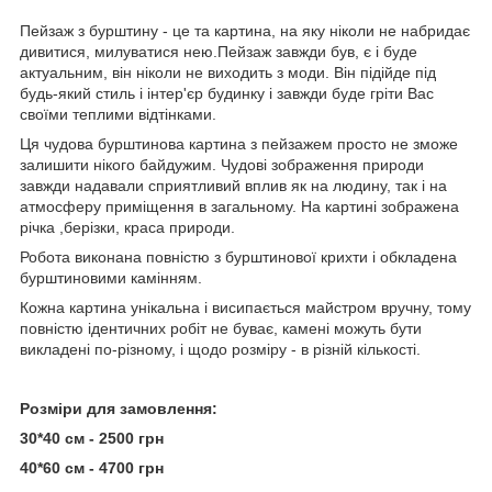
Пейзаж з бурштину - це та картина, на яку ніколи не набридає
дивитися, милуватися нею.Пейзаж завжди був, є і буде
актуальним, він ніколи не виходить з моди. Він підійде під
будь-який стиль і інтер'єр будинку і завжди буде гріти Вас
своїми теплими відтінками.
Ця чудова бурштинова картина з пейзажем просто не зможе
залишити нікого байдужим. Чудові зображення природи
завжди надавали сприятливий вплив як на людину, так і на
атмосферу приміщення в загальному. На картині зображена
річка ,берізки, краса природи.
Робота виконана повністю з бурштинової крихти і обкладена
бурштиновими камінням.
Кожна картина унікальна і висипається майстром вручну, тому
повністю ідентичних робіт не буває, камені можуть бути
викладені по-різному, і щодо розміру - в різній кількості.
Розміри для замовлення:
30*40 см - 2500 грн
40*60 см - 4700 грн