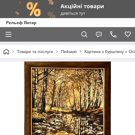
Рельеф Янтар
Товари та послуги
Пейзажі
Картина з бурштину « Осі