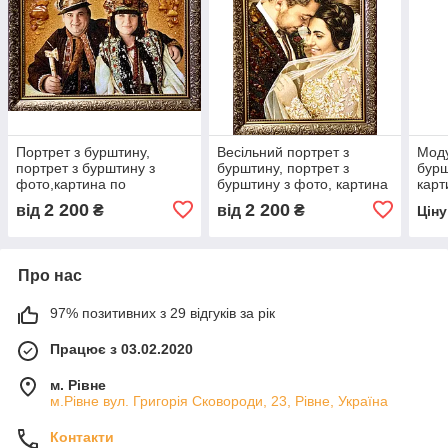
Портрет з бурштину,
Весільний портрет з
Моду
портрет з бурштину з
бурштину, портрет з
бурш
фото,картина по
бурштину з фото, картина
карт
фотографії
по фотографії
бур
2 200
2 200
від
₴
від
₴
Цін
Про нас
97% позитивних з 29 відгуків за рік
Працює з 03.02.2020
м. Рівне
м.Рівне вул. Григорія Сковороди, 23, Рівне, Україна
Контакти