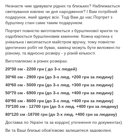
Незнаєте чим здивувати рідних та близьких? Наближається
святкування ювілею чи дня народження? І Вам потрібний
подарунок, який здивує всіх. Тоді Вам до нас.Портрет з
бурштину стані саме таким подарунком.
Портрет повністю виготовляється з бурштинової крихти та
оздоблюється бурштиновим камінням. Кожна картина є
унікальна і висипається майстром вручну, тому повністю
ідентичних робіт не буває, камінці можуть бути виложені по
різному, та відносно розміру - у різній кількості.
Виготовляємо в різних розмірах.
20*30 см - 2200 грн ( до 3-х людей)
30*40 см - 2900 грн (до 3-х люд. +200 грн за людину)
40*60 см - 5000 грн (до 3-х люд. +300 грн за людину)
50*70 см - 6900 грн (до 3-х люд. +400 грн за людину)
60*80 см - 8600 грн (до 3-х люд. +400 грн за людину)
70*100 см - 12700 грн (до 3-х люд. +400 грн за людину)
80*120 см -18700 грн (до 3-х люд. +400 грн за людину)
Доставка по Україні та за кордон( уточнення по документах).
Ви та Ваші близькі обов'язково залишитеся задоволені.