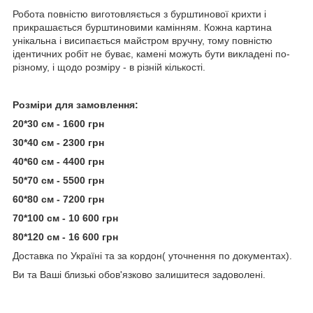
Робота повністю виготовляється з бурштинової крихти і
прикрашається бурштиновими камінням. Кожна картина
унікальна і висипається майстром вручну, тому повністю
ідентичних робіт не буває, камені можуть бути викладені по-
різному, і щодо розміру - в різній кількості.
Розміри для замовлення:
20*30 см - 1600 грн
30*40 см - 2300 грн
40*60 см - 4400 грн
50*70 см - 5500 грн
60*80 см - 7200 грн
70*100 см - 10 600 грн
80*120 см - 16 600 грн
Доставка по Україні та за кордон( уточнення по документах).
Ви та Ваші близькі обов'язково залишитеся задоволені.