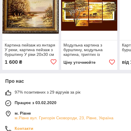
Картина пейзаж из янтаря
Модульна картина з
Карт
У реки, картина пейзаж з
бурштину, модульна
бурш
бурштину У ріки 20x30 см
картина, триптих із
бурштину
1 600
₴
від
Ціну уточнюйте
Про нас
97% позитивних з 29 відгуків за рік
Працює з 03.02.2020
м. Рівне
м.Рівне вул. Григорія Сковороди, 23, Рівне, Україна
Контакти