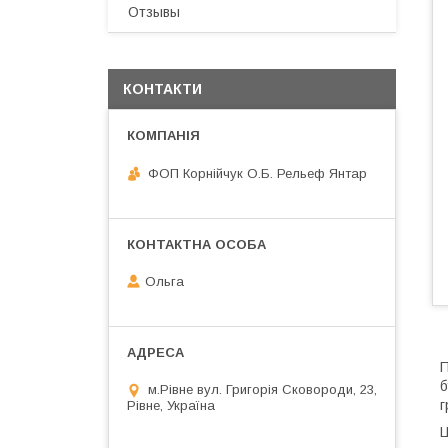
Отзывы
КОНТАКТИ
ФОП Корнійчук О.Б. Рельеф Янтар
Ольга
П
б
м.Рівне вул. Григорія Сковороди, 23,
г
Рівне, Україна
Ц