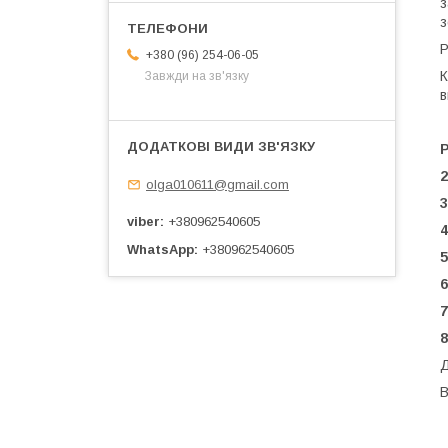
з
з
Р
+380 (96) 254-06-05
К
Завжди на зв'язку
в
2
olga010611@gmail.com
3
viber
+380962540605
4
WhatsApp
+380962540605
5
6
7
8
Д
В