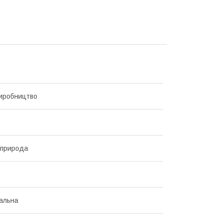
иробництво
 природа
альна