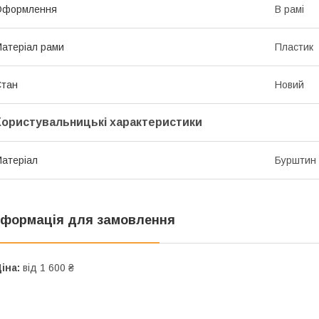
Оформлення
В рамі
атеріал рами
Пластик
Стан
Новий
Користувальницькі характеристики
атеріал
Бурштин
нформація для замовлення
іна:
від 1 600 ₴