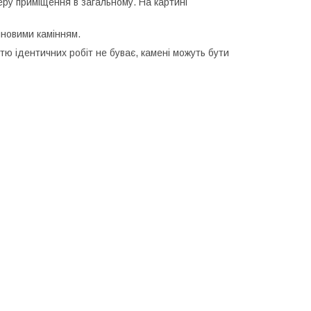
ру приміщення в загальному. На картині
иновими камінням.
тю ідентичних робіт не буває, камені можуть бути