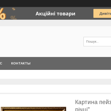
АС
КОНТАКТЫ
Картина пей
річці"