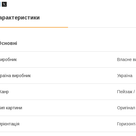
арактеристики
Основні
иробник
Власне в
раїна виробник
Україна
Жанр
Пейзаж /
ип картини
Оригінал
рієнтація
Горизонт