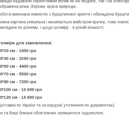
авжди надавали сприятливий вплив як на людину, так і на атмосфе
ображена річка ,берізки, краса природи.
обота виконана повністю з бурштинової крихти і обкладена буршт
ожна картина унікальна і висипається майстром вручну, тому повніс
икладені по-різному, і щодо розміру - в різній кількості.
Розміри для замовлення:
0*30 см - 1600 грн
0*40 см - 2300 грн
0*60 см - 4400 грн
0*70 см - 5500 грн
0*80 см - 7200 грн
0*100 см - 10 600 грн
0*120 см - 16 600 грн
оставка по Україні та за кордон( уточнення по документах).
и та Ваші близькі обов'язково залишитеся задоволені.