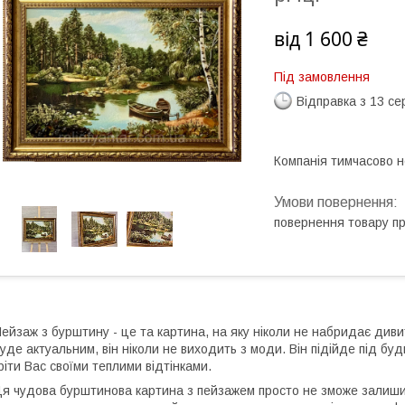
від
1 600 ₴
Під замовлення
Відправка з 13 се
Компанія тимчасово 
повернення товару п
ейзаж з бурштину - це та картина, на яку ніколи не набридає диви
уде актуальним, він ніколи не виходить з моди. Він підійде під буд
ріти Вас своїми теплими відтінками.
я чудова бурштинова картина з пейзажем просто не зможе залиши