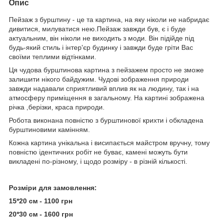
Опис
Пейзаж з бурштину - це та картина, на яку ніколи не набридає
дивитися, милуватися нею.Пейзаж завжди був, є і буде
актуальним, він ніколи не виходить з моди. Він підійде під
будь-який стиль і інтер'єр будинку і завжди буде гріти Вас
своїми теплими відтінками.
Ця чудова бурштинова картина з пейзажем просто не зможе
залишити нікого байдужим. Чудові зображення природи
завжди надавали сприятливий вплив як на людину, так і на
атмосферу приміщення в загальному. На картині зображена
річка ,берізки, краса природи.
Робота виконана повністю з бурштинової крихти і обкладена
бурштиновими камінням.
Кожна картина унікальна і висипається майстром вручну, тому
повністю ідентичних робіт не буває, камені можуть бути
викладені по-різному, і щодо розміру - в різній кількості.
Розміри для замовлення:
15*20 см - 1100 грн
20*30 см - 1600 грн