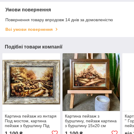
Умови повернення
Повернення товару впродовж 14 днів за домовленістю
Всі умови повернення
Подібні товари компанії
Картина пейзаж из янтаря
Картина пейзаж з
Карт
Под мостом, картина
бурштину, пейзаж картина
'' Г
пейзаж з бурштину Під
з бурштину 15x20 см
пейз
мостом
Гірс
1 100
1 100
₴
₴
від