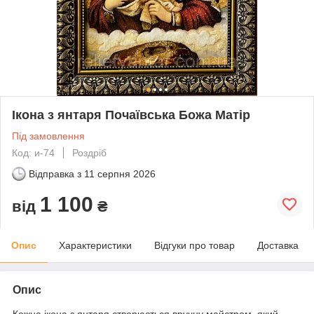
Ікона з янтаря Почаївська Божа Матір
Під замовлення
Код: и-74
Роздріб
Відправка з
11 серпня 2026
1 100
від
₴
Опис
Характеристики
Відгуки про товар
Доставка
Опис
Кожна ікона з янтаря створюється вручну майстром, який