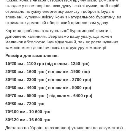
вкладає у своє творіння всю душу і світлі думки, щоб виріб
отримало потужну енергетику захисту і доброти. Будьте
впевнені, купуючи якісну ікону з натурального бурштину, ви
отримаєте домашній оберіг, який принесе вам удачу.
Картина зроблена з натуральної бурштинової крихти і
доповнено камінням. Звертаємо вашу увагу, що кожен
малюнок абсолютно індивідуальний, так як розташування
каменів може дещо змінювати структуру композиції.
Розміри для замовлення:
15*20 см - 1100 грн (під склом - 1250 грн)
20*30 см - 1600 грн ( під склом -1900 грн)
30*40 см - 2300 грн ( під склом - 2700 грн)
40*60 см - 4400 грн ( під склом - 5000 грн)
50*70 см - 5500 грн ( під склом - 6400 грн)
60*80 см - 7200 грн
70*100 см - 10 600 грн
80*120 см - 16 600 грн
Доставка по Україні та за кордон( уточнення по документах).