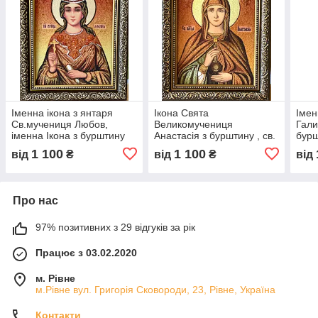
Іменна ікона з янтаря
Ікона Свята
Імен
Св.мучениця Любов,
Великомучениця
Гали
іменна Ікона з бурштину
Анастасія з бурштину , св.
бурш
"Свята мучениця Любов "
Анастасія, ікона з
1 100
1 100
від
₴
від
₴
від
бурштину
Про нас
97% позитивних з 29 відгуків за рік
Працює з 03.02.2020
м. Рівне
м.Рівне вул. Григорія Сковороди, 23, Рівне, Україна
Контакти