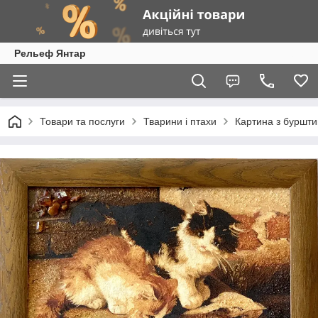
Рельеф Янтар
Товари та послуги
Тварини і птахи
Картина з буршти