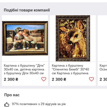
Подібні товари компанії
Картина з бурштину "Діти"
Картина з бурштину
Карт
30x40 см, дитяча картина
"Оленятко Бембі" 30*40
Осін
з бурштину Діти 30x40 см
см Картина з бурштина
"Оленя Бембі"
2 300
2 300
2 3
₴
₴
Про нас
97% позитивних з 29 відгуків за рік