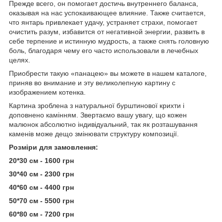
Прежде всего, он помогает достичь внутреннего баланса,
оказывая на нас успокаивающее влияние. Также считается,
что янтарь привлекает удачу, устраняет страхи, помогает
очистить разум, избавится от негативной энергии, развить в
себе терпение и истинную мудрость, а также снять головную
боль, благодаря чему его часто использовали в лечебных
целях.
Приобрести такую «панацею» вы можете в нашем каталоге,
приняв во внимание и эту великолепную картину с
изображением котенка.
Картина зроблена з натуральної бурштинової крихти і
доповнено камінням. Звертаємо вашу увагу, що кожен
малюнок абсолютно індивідуальний, так як розташування
каменів може дещо змінювати структуру композиції.
Розміри для замовлення:
20*30 см - 1600 грн
30*40 см - 2300 грн
40*60 см - 4400 грн
50*70 см - 5500 грн
60*80 см - 7200 грн