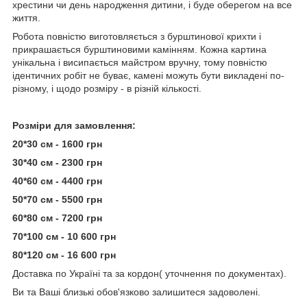
хрестини чи день народження дитини, і буде оберегом на все
життя.
Робота повністю виготовляється з бурштинової крихти і
прикрашається бурштиновими камінням. Кожна картина
унікальна і висипається майстром вручну, тому повністю
ідентичних робіт не буває, камені можуть бути викладені по-
різному, і щодо розміру - в різній кількості.
Розміри для замовлення:
20*30 см - 1600 грн
30*40 см - 2300 грн
40*60 см - 4400 грн
50*70 см - 5500 грн
60*80 см - 7200 грн
70*100 см - 10 600 грн
80*120 см - 16 600 грн
Доставка по Україні та за кордон( уточнення по документах).
Ви та Ваші близькі обов'язково залишитеся задоволені.