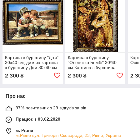
Картина з бурштину "Діти"
Картина з бурштину
Карт
30x40 см, дитяча картина
"Оленятко Бембі" 30*40
Осін
з бурштину Діти 30x40 см
см Картина з бурштина
"Оленя Бембі"
2 300
2 300
2 3
₴
₴
Про нас
97% позитивних з 29 відгуків за рік
Працює з 03.02.2020
м. Рівне
м.Рівне вул. Григорія Сковороди, 23, Рівне, Україна