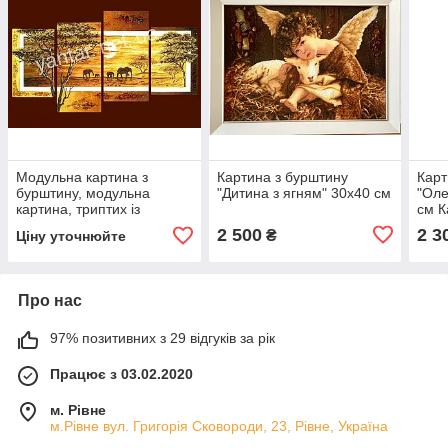
Модульна картина з
Картина з бурштину
Карт
бурштину, модульна
"Дитина з ягням" 30x40 см
"Оле
картина, триптих із
см К
бурштину
"Оле
2 500
2 3
₴
Ціну уточнюйте
Про нас
97% позитивних з 29 відгуків за рік
Працює з 03.02.2020
м. Рівне
м.Рівне вул. Григорія Сковороди, 23, Рівне, Україна