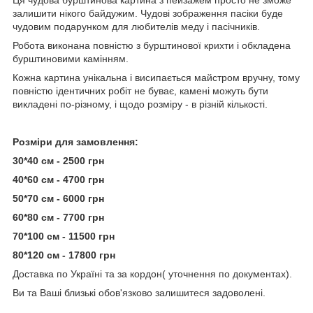
залишити нікого байдужим. Чудові зображення пасіки буде
чудовим подарунком для любителів меду і пасічників.
Робота виконана повністю з бурштинової крихти і обкладена
бурштиновими камінням.
Кожна картина унікальна і висипається майстром вручну, тому
повністю ідентичних робіт не буває, камені можуть бути
викладені по-різному, і щодо розміру - в різній кількості.
Розміри для замовлення:
30*40 см - 2500 грн
40*60 см - 4700 грн
50*70 см - 6000 грн
60*80 см - 7700 грн
70*100 см - 11500 грн
80*120 см - 17800 грн
Доставка по Україні та за кордон( уточнення по документах).
Ви та Ваші близькі обов'язково залишитеся задоволені.