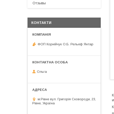
Отзывы
КОНТАКТИ
ФОП Корнійчук О.Б. Рельеф Янтар
Ольга
К
м.Рівне вул. Григорія Сковороди, 23,
и
Рівне, Україна
К
Р