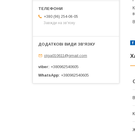
К
в
+380 (96) 254-06-05
В
Завжди на зв'язку
Х
olga010611@gmail.com
viber
+380962540605
WhatsApp
+380962540605
В
К