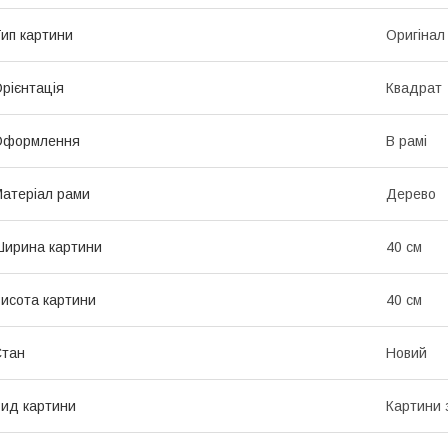
ип картини
Оригінал
рієнтація
Квадрат
Оформлення
В рамі
атеріал рами
Дерево
ирина картини
40 см
исота картини
40 см
Стан
Новий
ид картини
Картини 