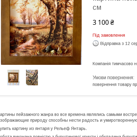
см
3 100 ₴
Під замовлення
Відправка з 12 се
Компанія тимчасово 
повернення товару п
артины пейзажного жанра во все времена являлись самыми востр
зображающие природу способны нести радость и умиротворенную
упить картину из янтаря у Рельеф Янтарь.
обота виконана повністю з бурштинової крихти і обкладена буршт