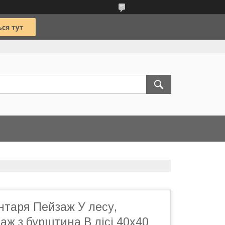
нтаря Пейзаж У лесу,
аж з бурштина В лісі 40x40