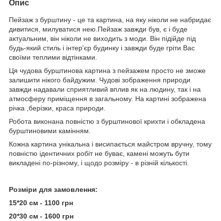
Опис
Пейзаж з бурштину - це та картина, на яку ніколи не набридає
дивитися, милуватися нею.Пейзаж завжди був, є і буде
актуальним, він ніколи не виходить з моди. Він підійде під
будь-який стиль і інтер'єр будинку і завжди буде гріти Вас
своїми теплими відтінками.
Ця чудова бурштинова картина з пейзажем просто не зможе
залишити нікого байдужим. Чудові зображення природи
завжди надавали сприятливий вплив як на людину, так і на
атмосферу приміщення в загальному. На картині зображена
річка ,берізки, краса природи.
Робота виконана повністю з бурштинової крихти і обкладена
бурштиновими камінням.
Кожна картина унікальна і висипається майстром вручну, тому
повністю ідентичних робіт не буває, камені можуть бути
викладені по-різному, і щодо розміру - в різній кількості.
Розміри для замовлення:
15*20 см - 1100 грн
20*30 см - 1600 грн