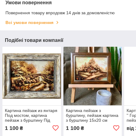
Умови повернення
Повернення товару впродовж 14 днів за домовленістю
Всі умови повернення
Подібні товари компанії
Картина пейзаж из янтаря
Картина пейзаж з
Карт
Под мостом, картина
бурштину, пейзаж картина
'' Г
пейзаж з бурштину Під
з бурштину 15x20 см
пейз
мостом
Гірс
1 100
1 100
₴
₴
від