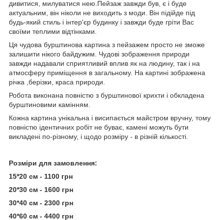
дивитися, милуватися нею.Пейзаж завжди був, є і буде
актуальним, він ніколи не виходить з моди. Він підійде під
будь-який стиль і інтер'єр будинку і завжди буде гріти Вас
своїми теплими відтінками.
Ця чудова бурштинова картина з пейзажем просто не зможе
залишити нікого байдужим. Чудові зображення природи
завжди надавали сприятливий вплив як на людину, так і на
атмосферу приміщення в загальному. На картині зображена
річка ,берізки, краса природи.
Робота виконана повністю з бурштинової крихти і обкладена
бурштиновими камінням.
Кожна картина унікальна і висипається майстром вручну, тому
повністю ідентичних робіт не буває, камені можуть бути
викладені по-різному, і щодо розміру - в різній кількості.
Розміри для замовлення:
15*20 см - 1100 грн
20*30 см - 1600 грн
30*40 см - 2300 грн
40*60 см - 4400 грн