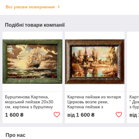
Всі умови повернення
Подібні товари компанії
Бурштинова Картина,
Картина пейзаж из янтаря
Карт
морський пейзаж 20x30
Церковь возле реки,
" До
см, картина з бурштину
Картина пейзаж з
з бу
Морський пейзаж
бурштину Церква біля
водо
1 600
1 600
₴
від
₴
від
річки
Про нас