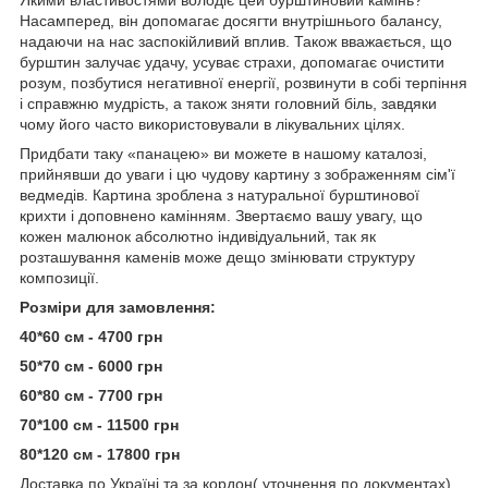
Насамперед, він допомагає досягти внутрішнього балансу,
надаючи на нас заспокійливий вплив. Також вважається, що
бурштин залучає удачу, усуває страхи, допомагає очистити
розум, позбутися негативної енергії, розвинути в собі терпіння
і справжню мудрість, а також зняти головний біль, завдяки
чому його часто використовували в лікувальних цілях.
Придбати таку «панацею» ви можете в нашому каталозі,
прийнявши до уваги і цю чудову картину з зображенням сім'ї
ведмедів. Картина зроблена з натуральної бурштинової
крихти і доповнено камінням. Звертаємо вашу увагу, що
кожен малюнок абсолютно індивідуальний, так як
розташування каменів може дещо змінювати структуру
композиції.
Розміри для замовлення:
40*60 см - 4700 грн
50*70 см - 6000 грн
60*80 см - 7700 грн
70*100 см - 11500 грн
80*120 см - 17800 грн
Доставка по Україні та за кордон( уточнення по документах).