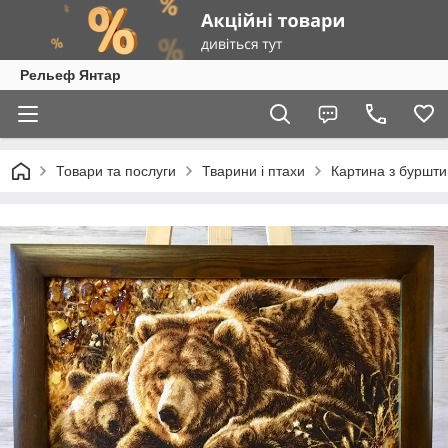
Рельеф Янтар
Товари та послуги
Тварини і птахи
Картина з буршти