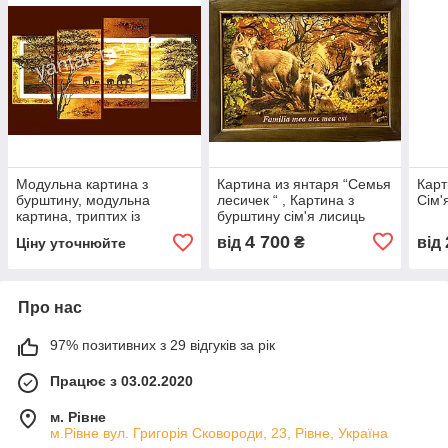
Модульна картина з
Картина из янтаря “Семья
Карт
бурштину, модульна
лесичек “ , Картина з
Сім'
картина, триптих із
бурштину сім'я лисиць
бурштину
4 700
від
₴
від
Ціну уточнюйте
Про нас
97% позитивних з 29 відгуків за рік
Працює з 03.02.2020
м. Рівне
м.Рівне вул. Григорія Сковороди, 23, Рівне, Україна