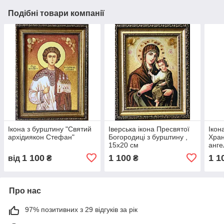
Подібні товари компанії
Ікона з бурштину "Святий
Іверська ікона Пресвятої
Ікон
архідиякон Стефан"
Богородиці з бурштину ,
Хран
15x20 см
анге
1 100
1 100
1 1
від
₴
₴
Про нас
97% позитивних з 29 відгуків за рік