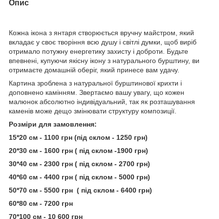
Опис
Кожна ікона з янтаря створюється вручну майстром, який
вкладає у своє творіння всю душу і світлі думки, щоб виріб
отримало потужну енергетику захисту і доброти. Будьте
впевнені, купуючи якісну ікону з натурального бурштину, ви
отримаєте домашній оберіг, який принесе вам удачу.
Картина зроблена з натуральної бурштинової крихти і
доповнено камінням. Звертаємо вашу увагу, що кожен
малюнок абсолютно індивідуальний, так як розташування
каменів може дещо змінювати структуру композиції.
Розміри для замовлення:
15*20 см - 1100 грн (під склом - 1250 грн)
20*30 см - 1600 грн ( під склом -1900 грн)
30*40 см - 2300 грн ( під склом - 2700 грн)
40*60 см - 4400 грн ( під склом - 5000 грн)
50*70 см - 5500 грн ( під склом - 6400 грн)
60*80 см - 7200 грн
70*100 см - 10 600 грн