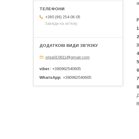
а
+380 (96) 254-06-05
Завжди на зв'язку
1
2
3
4
olga010611@gmail.com
5
viber
+380962540605
6
WhatsApp
+380962540605
7
8
Д
В