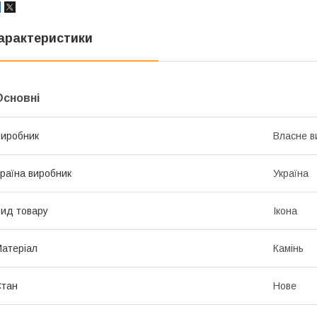
арактеристики
Основні
иробник
Власне в
раїна виробник
Україна
ид товару
Ікона
атеріал
Камінь
Стан
Нове