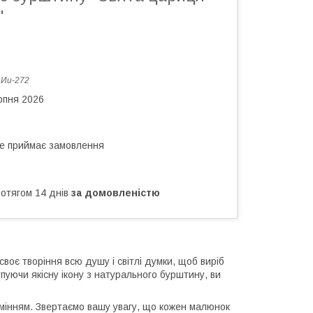
"
:
Ии-272
рпня 2026
не приймає замовлення
ротягом 14 днів
за домовленістю
воє творіння всю душу і світлі думки, щоб виріб
пуючи якісну ікону з натурального бурштину, ви
амінням. Звертаємо вашу увагу, що кожен малюнок