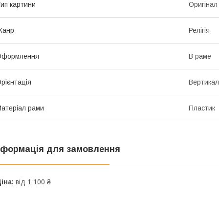
ип картини
Оригінал
Жанр
Релігія
Оформлення
В раме
рієнтація
Вертикал
атеріал рами
Пластик
нформація для замовлення
іна:
від 1 100 ₴