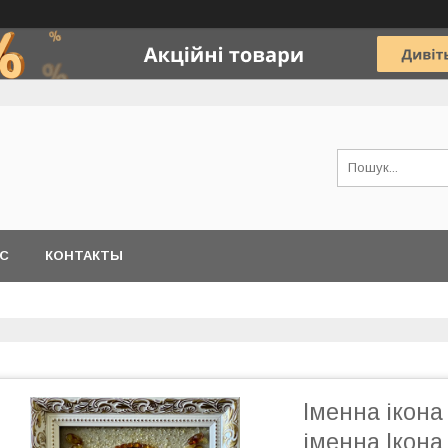
АС
КОНТАКТЫ
Іменна ікона
іменна Ікона