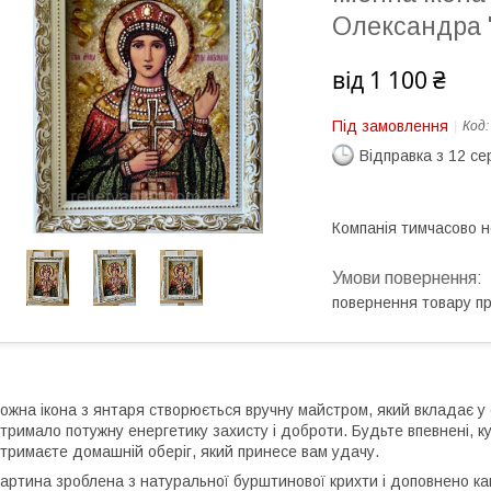
Олександра 
від
1 100 ₴
Під замовлення
Код
Відправка з 12 се
Компанія тимчасово 
повернення товару п
ожна ікона з янтаря створюється вручну майстром, який вкладає у с
тримало потужну енергетику захисту і доброти. Будьте впевнені, ку
тримаєте домашній оберіг, який принесе вам удачу.
артина зроблена з натуральної бурштинової крихти і доповнено к