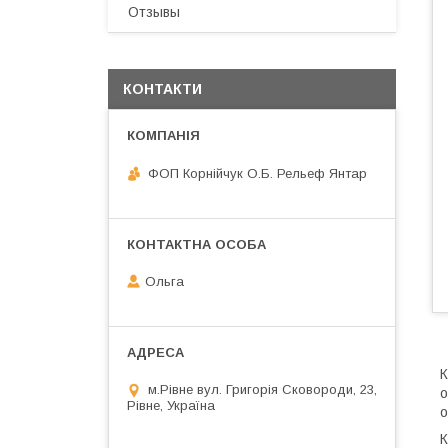
Отзывы
КОНТАКТИ
ФОП Корнійчук О.Б. Рельеф Янтар
Ольга
К
м.Рівне вул. Григорія Сковороди, 23,
о
Рівне, Україна
о
К