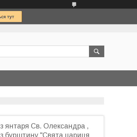
 з янтаря Св. Олександра ,
 з бурштину "Свята цариця