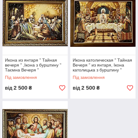
Икона из янтаря " Тайная
Икона католическая " Тайная
вечеря " ,Ікона з бурштину "
Вечеря " из янтаря, Ікона
Таємна Вечеря "
католицька з бурштину "
Таємна Вечеря "
Під замовлення
Під замовлення
2 500
2 500
від
₴
від
₴