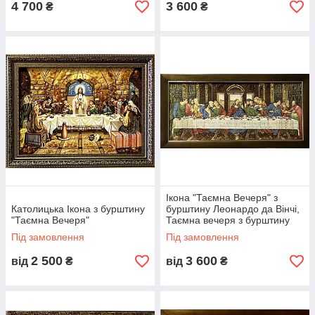
4 700
3 600
₴
₴
Ікона "Таємна Вечеря" з
Католицька Ікона з бурштину
бурштину Леонардо да Вінчі,
"Таємна Вечеря"
Таємна вечеря з бурштину
Леонардо да Вінчі
Під замовлення
Під замовлення
2 500
3 600
від
₴
від
₴